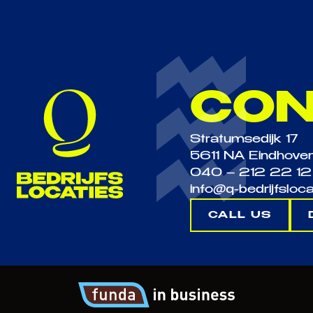
CON
Stratumsedijk 17
5611 NA
Eindhove
040 – 212 22 12
info@q-bedrijfsloca
CALL US