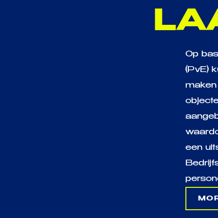
LA
Op bas
(PvE) k
maken 
objecte
aangebo
waardo
een ui
Bedrijf
person
MOR