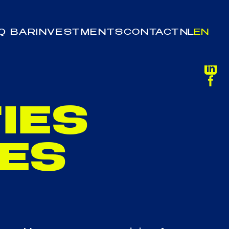
Q BAR
INVESTMENTS
CONTACT
NL
EN
IES
IES